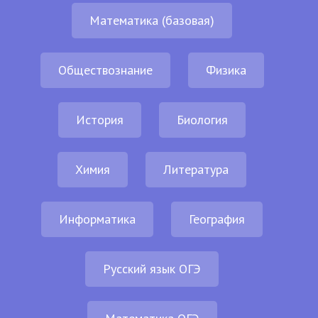
Математика (базовая)
Обществознание
Физика
История
Биология
Химия
Литература
Информатика
География
Русский язык ОГЭ