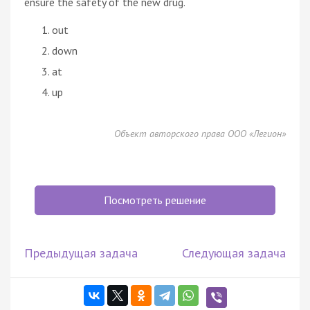
ensure the safety of the new drug.
out
down
at
up
Объект авторского права ООО «Легион»
Посмотреть решение
Предыдущая задача
Следующая задача