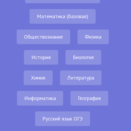
Математика (базовая)
Обществознание
Физика
История
Биология
Химия
Литература
Информатика
География
Русский язык ОГЭ