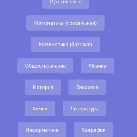
Русский язык
Математика (профильная)
Математика (базовая)
Обществознание
Физика
История
Биология
Химия
Литература
Информатика
География