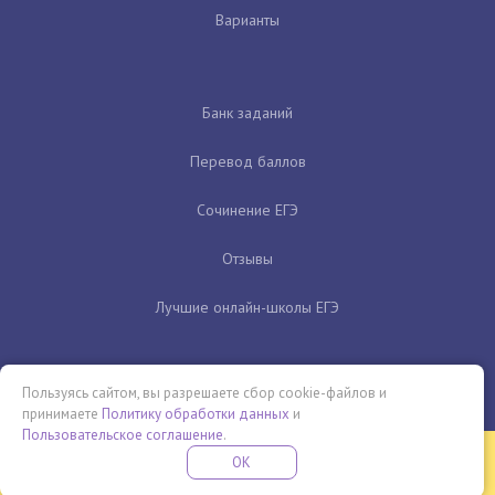
Варианты
Банк заданий
Перевод баллов
Сочинение ЕГЭ
Отзывы
Лучшие онлайн-школы ЕГЭ
Пользуясь сайтом, вы разрешаете сбор cookie-файлов и
принимаете
Политику обработки данных
и
Пользовательское соглашение
.
Бесплатная летняя школа
OK
ПОДРОБНЕЕ
ПРОВЕДИ ЭТО ЛЕТО С ПОЛЬЗОЙ