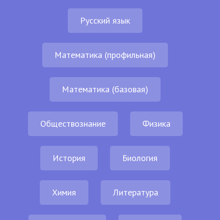
Русский язык
Математика (профильная)
Математика (базовая)
Обществознание
Физика
История
Биология
Химия
Литература