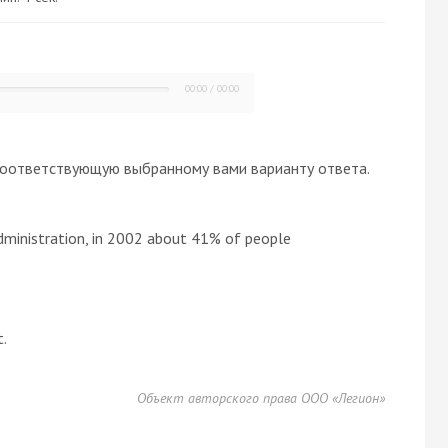
00:00
/
00:00
оответствующую выбранному вами варианту ответа.
dministration, in 2002 about 41% of people
t.
Объект авторского права ООО «Легион»