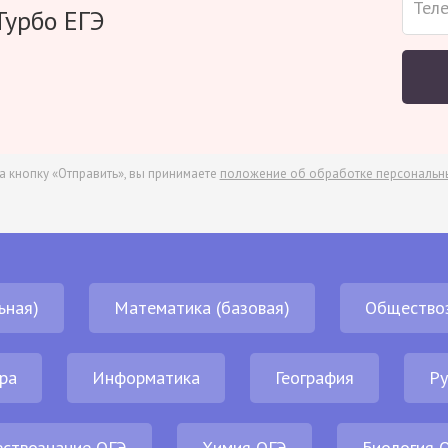
Турбо ЕГЭ
а кнопку «Отправить», вы принимаете
положение об обработке персональн
ьная)
Математика (базовая)
Общество
ра
Информатика
География
Ру
ствознание ОГЭ
Химия ОГЭ
Биология 