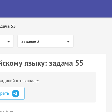
дача 55
Задание 3
йскому языку: задача 55
аданий в тг-канале:
треть
ин. 4 сек.