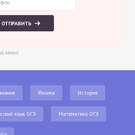
ОТПРАВИТЬ
ых данных
.
знание
Физика
История
сский язык ОГЭ
Математика ОГЭ
ОГЭ