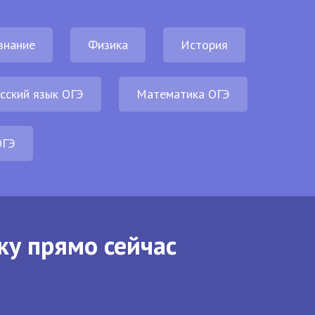
знание
Физика
История
сский язык ОГЭ
Математика ОГЭ
ОГЭ
ку прямо сейчас