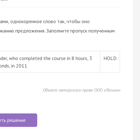
вами, однокоренное слово так, чтобы оно
ржанию предложения. Заполните пропуск полученным
nder, who completed the course in 8 hours, 3
HOLD
onds, in 2011
Объект авторского права ООО «Легион»
еть решение