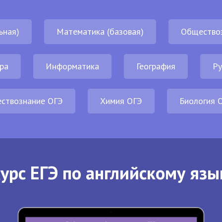
ьная)
Математика (базовая)
Общество
ра
Информатика
География
Ру
ствознание ОГЭ
Химия ОГЭ
Биология 
урс ЕГЭ по английскому язы