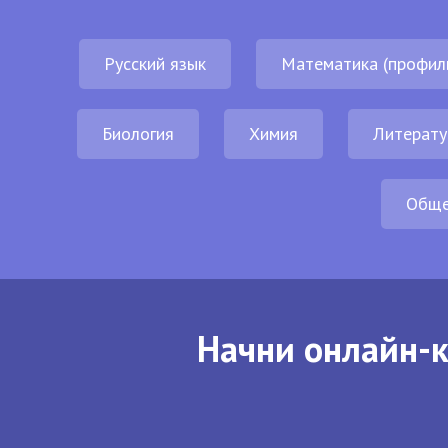
Русский язык
Математика (профил
Биология
Химия
Литерату
Обще
Начни онлайн-к