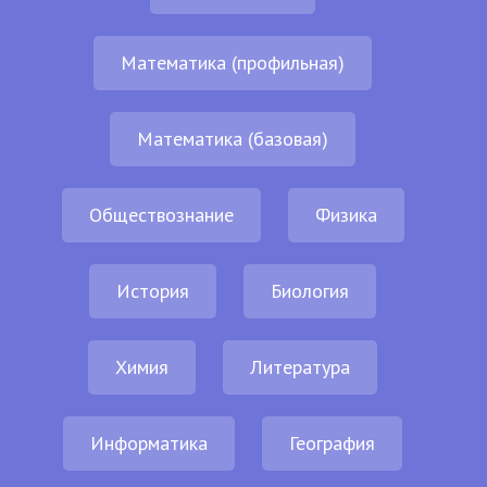
Математика (профильная)
Математика (базовая)
Обществознание
Физика
История
Биология
Химия
Литература
Информатика
География