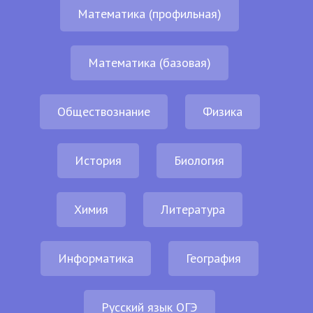
Математика (профильная)
Математика (базовая)
Обществознание
Физика
История
Биология
Химия
Литература
Информатика
География
Русский язык ОГЭ