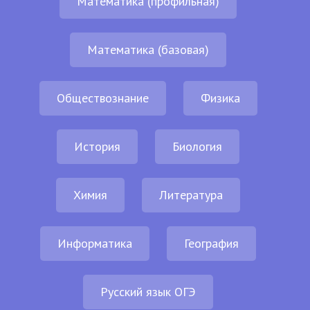
Математика (профильная)
Математика (базовая)
Обществознание
Физика
История
Биология
Химия
Литература
Информатика
География
Русский язык ОГЭ