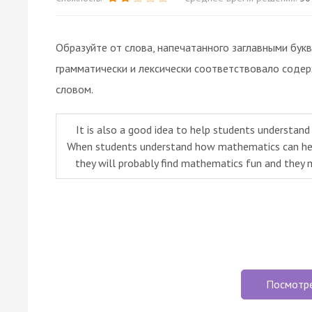
Образуйте от слова, напечатанного заглавными бук
грамматически и лексически соответствовало соде
словом.
It is also a good idea to help students understand
When students understand how mathematics can help 
they will probably find mathematics fun and they 
Посмотр