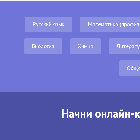
Русский язык
Математика (профил
Биология
Химия
Литерату
Обще
Начни онлайн-к