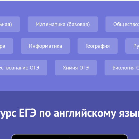
ьная)
Математика (базовая)
Общество
ра
Информатика
География
Ру
ствознание ОГЭ
Химия ОГЭ
Биология 
урс ЕГЭ по английскому язы