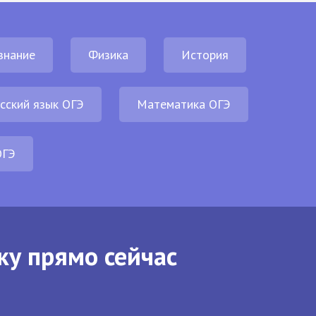
знание
Физика
История
сский язык ОГЭ
Математика ОГЭ
ОГЭ
ку прямо сейчас