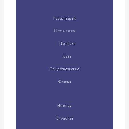
Русский язык
Математика
Профиль
База
Обществознание
Физика
История
Биология