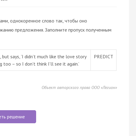
вами, однокоренное слово так, чтобы оно
ржанию предложения. Заполните пропуск полученным
 but says, ’I didn’t much like the love story
PREDICT
oo – so I don’t think I’ll see it again.’
Объект авторского права ООО «Легион»
еть решение