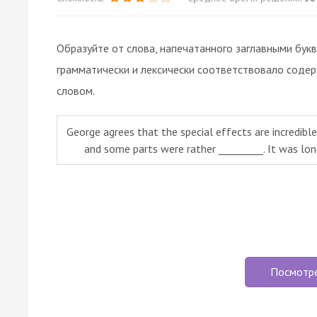
Образуйте от слова, напечатанного заглавными бук
грамматически и лексически соответствовало соде
словом.
George agrees that the special effects are incredible,
and some parts were rather _________. It was long t
Посмотр