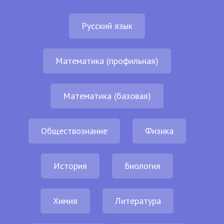
Русский язык
Математика (профильная)
Математика (базовая)
Обществознание
Физика
История
Биология
Химия
Литература