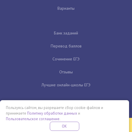
Варианты
Банк заданий
Перевод баллов
Сочинение ЕГЭ
Отзывы
Лучшие онлайн-школы ЕГЭ
Пользуясь сайтом, вы разрешаете сбор cookie-файлов и
принимаете
Политику обработки данных
и
Пользовательское соглашение
.
Бесплатная летняя школа
OK
ПОДРОБНЕЕ
ПРОВЕДИ ЭТО ЛЕТО С ПОЛЬЗОЙ