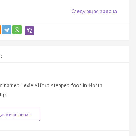
Следующая задача
:
n named Lexie Alford stepped foot in North
st p…