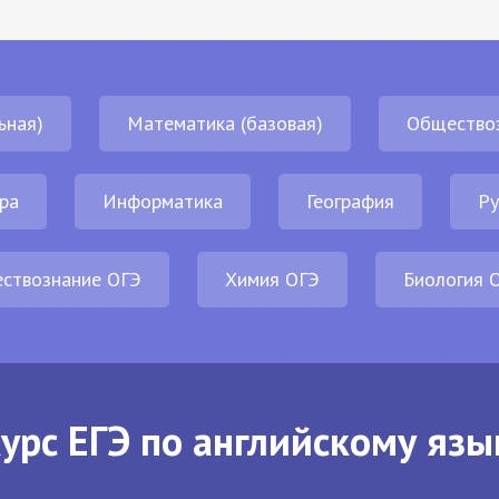
ьная)
Математика (базовая)
Общество
ра
Информатика
География
Ру
ствознание ОГЭ
Химия ОГЭ
Биология 
урс ЕГЭ по английскому язы