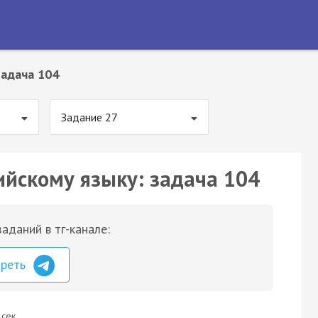
Задача 104
Задание 27
ийскому языку: задача 104
аданий в тг-канале:
треть
 сек.