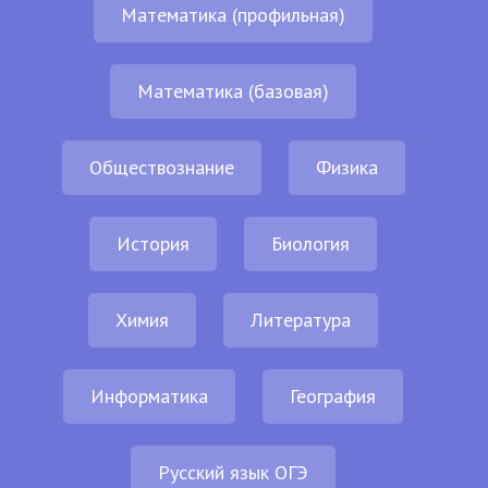
Математика (профильная)
Математика (базовая)
Обществознание
Физика
История
Биология
Химия
Литература
Информатика
География
Русский язык ОГЭ