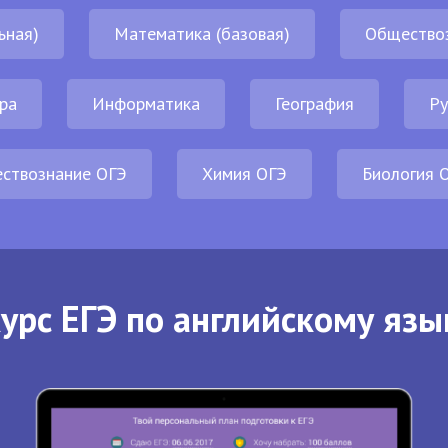
ьная)
Математика (базовая)
Общество
ра
Информатика
География
Ру
ствознание ОГЭ
Химия ОГЭ
Биология 
урс ЕГЭ по английскому язы