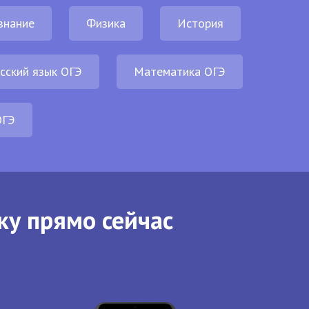
знание
Физика
История
сский язык ОГЭ
Математика ОГЭ
ОГЭ
ку прямо сейчас