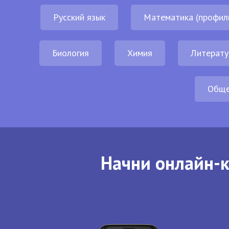
Русский язык
Математика (профил
Биология
Химия
Литерату
Обще
Начни онлайн-к