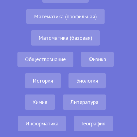
Математика (профильная)
Математика (базовая)
Обществознание
Физика
История
Биология
Химия
Литература
Информатика
География