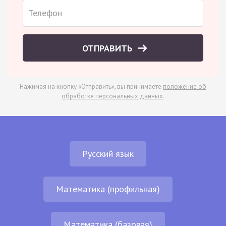
ОТПРАВИТЬ
Нажимая на кнопку «Отправить», вы принимаете
положение об
обработке персональных данных
.
Русский язык
Математика (профильная)
Математика (базовая)