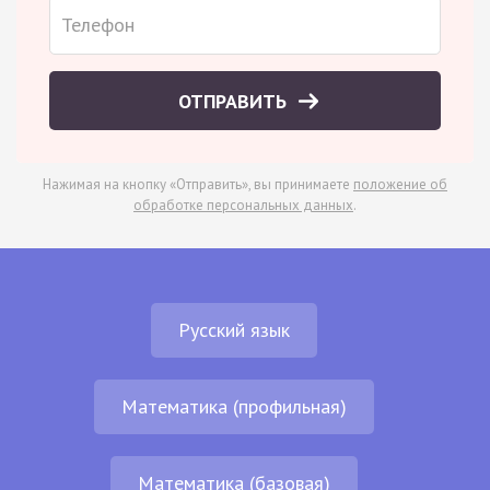
ОТПРАВИТЬ
Нажимая на кнопку «Отправить», вы принимаете
положение об
обработке персональных данных
.
Русский язык
Математика (профильная)
Математика (базовая)