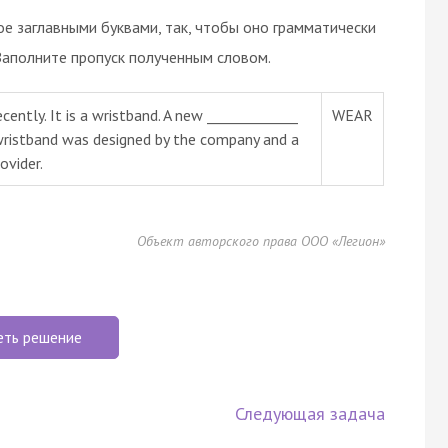
ое заглавными буквами, так, чтобы оно грамматически
Заполните пропуск полученным словом.
ently. It is a wristband. A new _____________
WEAR
wristband was designed by the company and a
ovider.
Объект авторского права ООО «Легион»
еть решение
Следующая задача