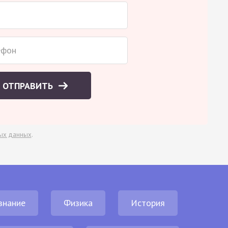
ОТПРАВИТЬ
ых данных
.
знание
Физика
История