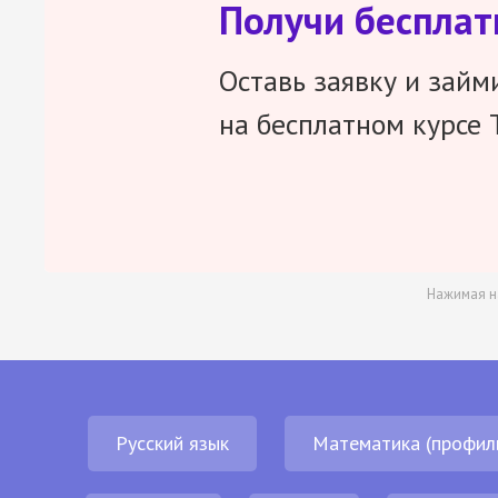
Получи беспла
Оставь заявку и займ
на бесплатном курсе 
Нажимая н
Русский язык
Математика (профил