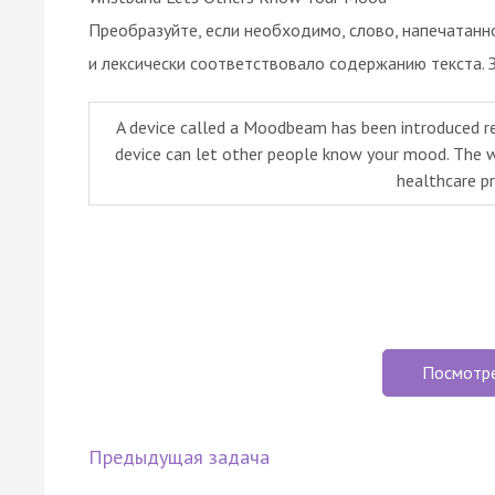
Преобразуйте, если необходимо, слово, напечатанн
и лексически соответствовало содержанию текста. 
A device called a Moodbeam has been introduced rec
device can let other people know your mood. The 
healthcare pr
Посмотр
Предыдущая задача