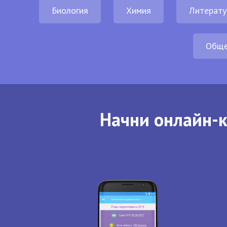
Биология
Химия
Литерату
Обще
Начни онлайн-к