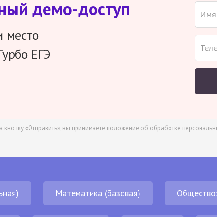
тный демо-доступ
и место
Турбо ЕГЭ
а кнопку «Отправить», вы принимаете
положение об обработке персональн
ьная)
Математика (базовая)
Общество