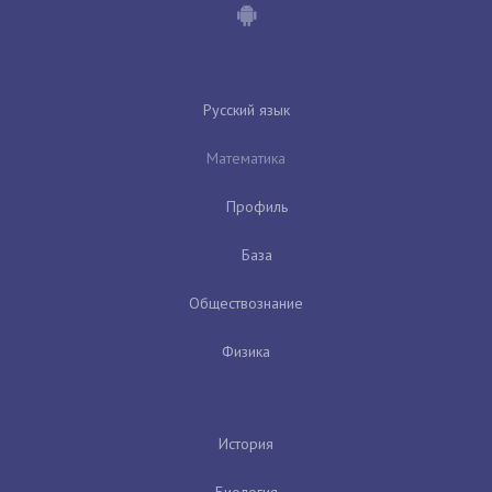
Русский язык
Математика
Профиль
База
Обществознание
Физика
История
Биология