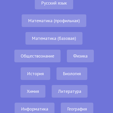
Русский язык
Математика (профильная)
Математика (базовая)
Обществознание
Физика
История
Биология
Химия
Литература
Информатика
География