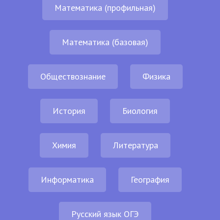
Математика (профильная)
Математика (базовая)
Обществознание
Физика
История
Биология
Химия
Литература
Информатика
География
Русский язык ОГЭ