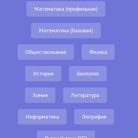
Математика (профильная)
Математика (базовая)
Обществознание
Физика
История
Биология
Химия
Литература
Информатика
География