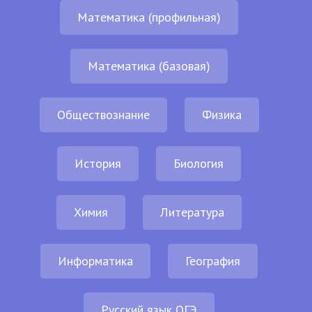
Математика (профильная)
Математика (базовая)
Обществознание
Физика
История
Биология
Химия
Литература
Информатика
География
Русский язык ОГЭ