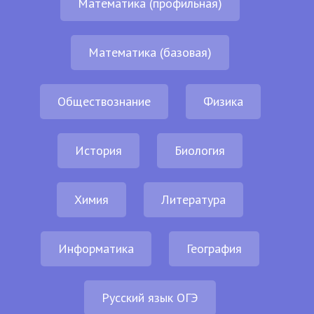
Математика (профильная)
Математика (базовая)
Обществознание
Физика
История
Биология
Химия
Литература
Информатика
География
Русский язык ОГЭ