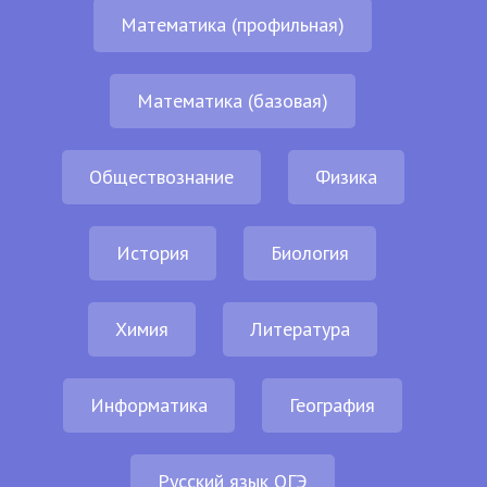
Математика (профильная)
Математика (базовая)
Обществознание
Физика
История
Биология
Химия
Литература
Информатика
География
Русский язык ОГЭ