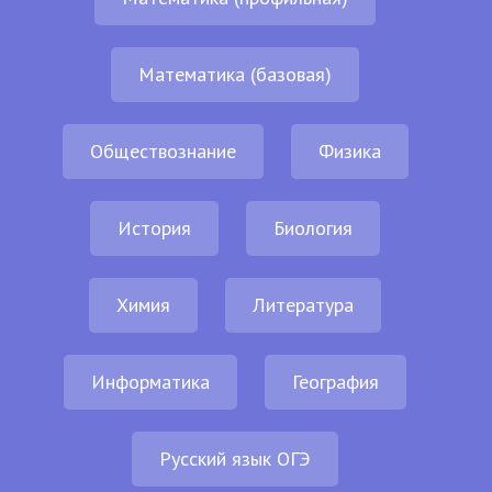
Математика (базовая)
Обществознание
Физика
История
Биология
Химия
Литература
Информатика
География
Русский язык ОГЭ