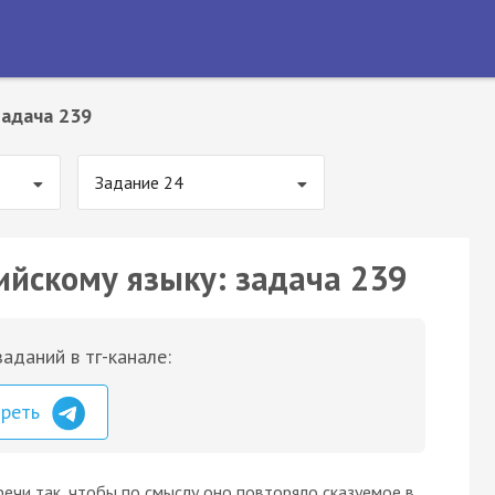
Задача 239
Задание 24
ийскому языку: задача 239
аданий в тг-канале:
треть
ечи так, чтобы по смыслу оно повторяло сказуемое в