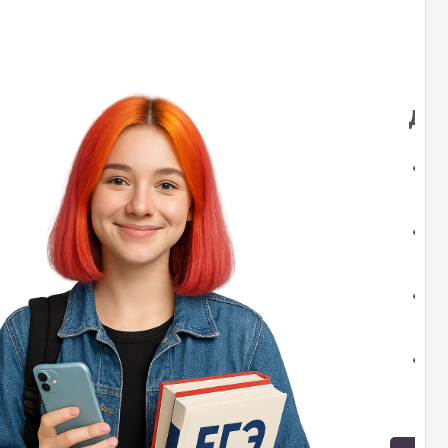
На
де
Р
У