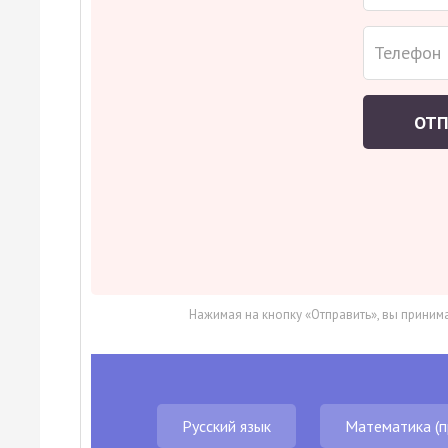
персональный
план подготовки
к ЕГЭ. Абсолютно
бесплатно!
ОТ
Хочу!
Нажимая на кнопку «Отправить», вы приним
Русский язык
Математика (п