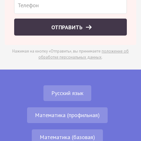
ОТПРАВИТЬ
Нажимая на кнопку «Отправить», вы принимаете
положение об
обработке персональных данных
.
Русский язык
Математика (профильная)
Математика (базовая)