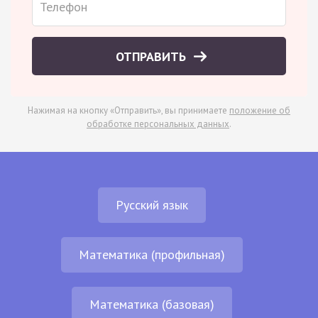
ОТПРАВИТЬ
Нажимая на кнопку «Отправить», вы принимаете
положение об
обработке персональных данных
.
Русский язык
Математика (профильная)
Математика (базовая)