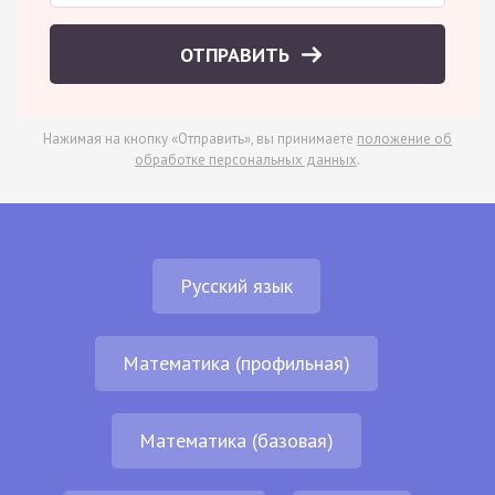
ОТПРАВИТЬ
Нажимая на кнопку «Отправить», вы принимаете
положение об
обработке персональных данных
.
Русский язык
Математика (профильная)
Математика (базовая)