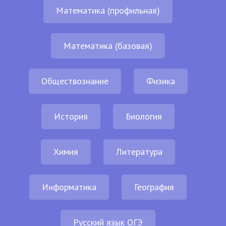
Математика (профильная)
Математика (базовая)
Обществознание
Физика
История
Биология
Химия
Литература
Информатика
География
Русский язык ОГЭ