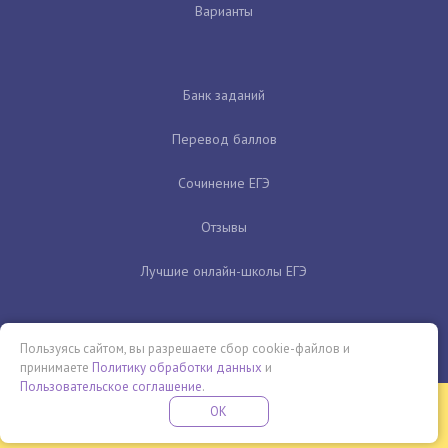
Варианты
Банк заданий
Перевод баллов
Сочинение ЕГЭ
Отзывы
Лучшие онлайн-школы ЕГЭ
Пользуясь сайтом, вы разрешаете сбор cookie-файлов и
принимаете
Политику обработки данных
и
Пользовательское соглашение
.
Бесплатная летняя школа
OK
ПОДРОБНЕЕ
ПРОВЕДИ ЭТО ЛЕТО С ПОЛЬЗОЙ