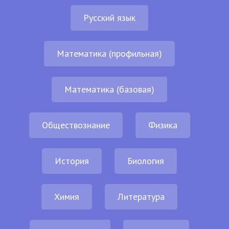
Русский язык
Математика (профильная)
Математика (базовая)
Обществознание
Физика
История
Биология
Химия
Литература