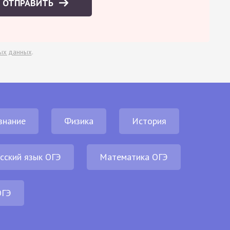
ОТПРАВИТЬ
ых данных
.
знание
Физика
История
сский язык ОГЭ
Математика ОГЭ
ОГЭ