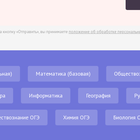
а кнопку «Отправить», вы принимаете
положение об обработке персональн
ьная)
Математика (базовая)
Общество
ра
Информатика
География
Ру
ствознание ОГЭ
Химия ОГЭ
Биология 