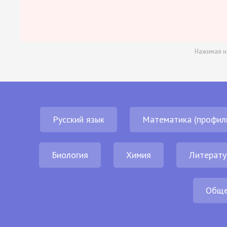
Нажимая н
Русский язык
Математика (профил
Биология
Химия
Литерату
Обще