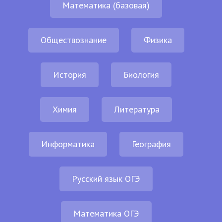
Математика (базовая)
Обществознание
Физика
История
Биология
Химия
Литература
Информатика
География
Русский язык ОГЭ
Математика ОГЭ