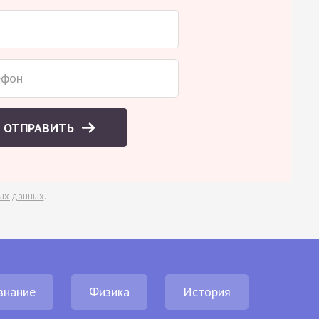
ОТПРАВИТЬ
ых данных
.
знание
Физика
История