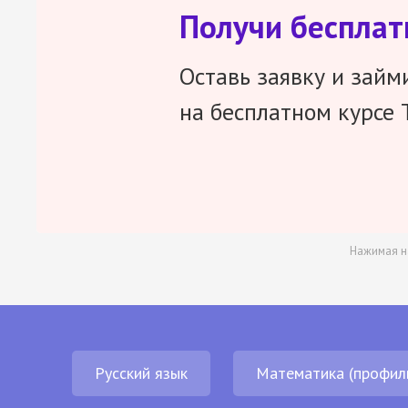
Получи беспла
Оставь заявку и займ
на бесплатном курсе 
Нажимая н
Русский язык
Математика (профил