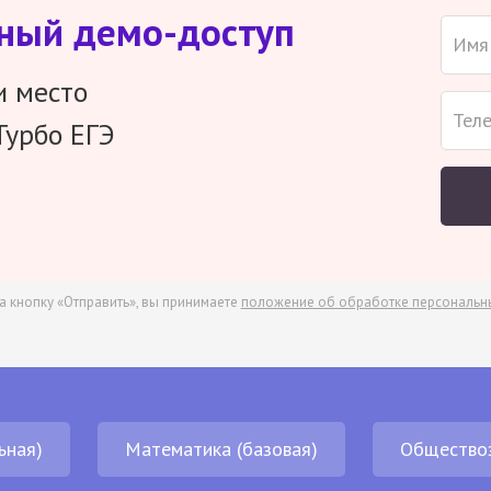
тный демо-доступ
и место
Турбо ЕГЭ
а кнопку «Отправить», вы принимаете
положение об обработке персональн
ьная)
Математика (базовая)
Общество