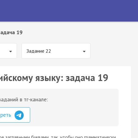
Задача 19
Задание 22
ийскому языку: задача 19
аданий в тг-канале:
треть
ое заглавными буквами, так, чтобы оно грамматически