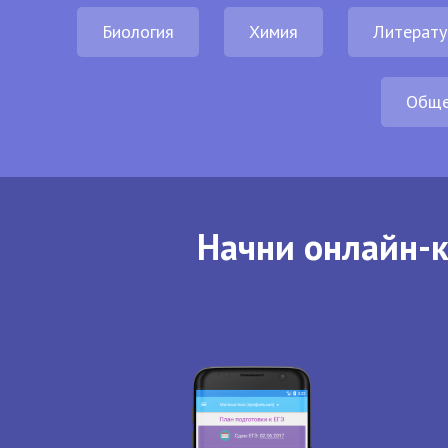
Биология
Химия
Литерату
Обще
Начни онлайн-к