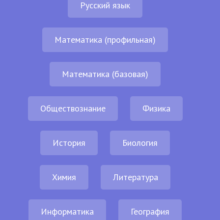
Русский язык
Математика (профильная)
Математика (базовая)
Обществознание
Физика
История
Биология
Химия
Литература
Информатика
География