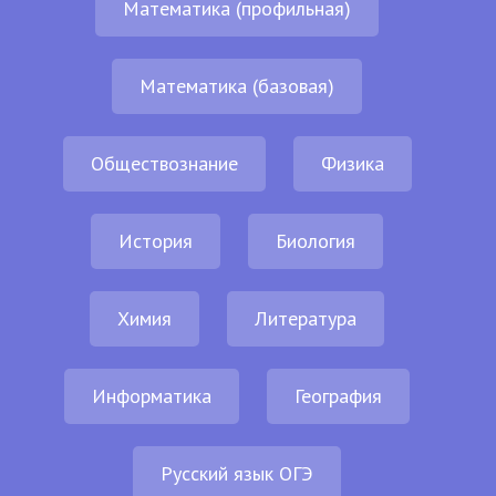
Математика (профильная)
Математика (базовая)
Обществознание
Физика
История
Биология
Химия
Литература
Информатика
География
Русский язык ОГЭ