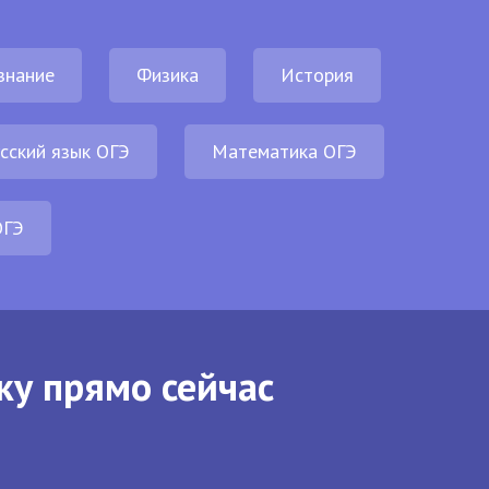
знание
Физика
История
сский язык ОГЭ
Математика ОГЭ
ОГЭ
ку прямо сейчас