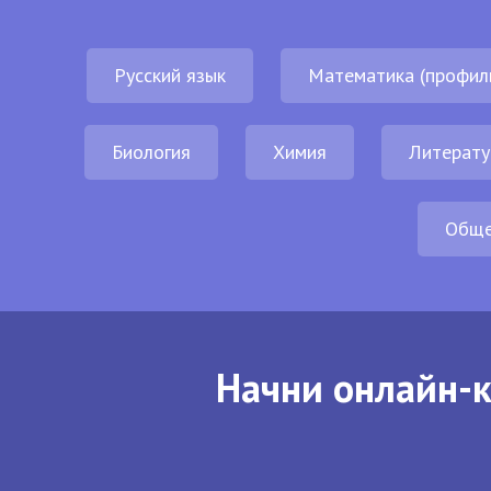
Русский язык
Математика (профил
Биология
Химия
Литерату
Обще
Начни онлайн-к