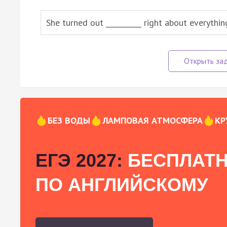
She turned out __________ right about everythin
БЕЗ ВОДЫ
ЛАМПОВАЯ АТМОСФЕРА
КР
ЕГЭ 2027:
БЕСПЛАТН
ПО АНГЛИЙСКОМУ