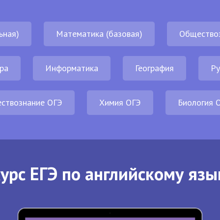
ьная)
Математика (базовая)
Общество
ра
Информатика
География
Ру
ствознание ОГЭ
Химия ОГЭ
Биология 
урс ЕГЭ по английскому язы