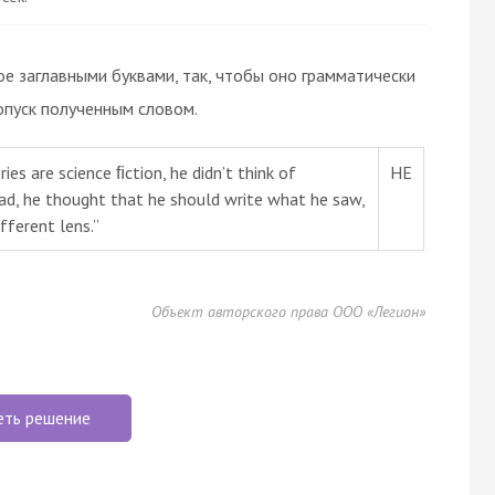
ое заглавными буквами, так, чтобы оно грамматически
опуск полученным словом.
s are science ﬁction, he didn’t think of
HE
tead, he thought that he should write what he saw,
ifferent lens.”
Объект авторского права ООО «Легион»
еть решение