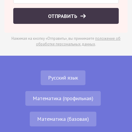
ОТПРАВИТЬ
Нажимая на кнопку «Отправить», вы принимаете
положение об
обработке персональных данных
.
Русский язык
Математика (профильная)
Математика (базовая)