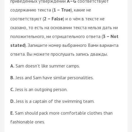
приведённых утверждений
А–G
соответствуют
содержанию текста (
1 – True
), какие не
соответствуют (
2 – False
) и о чём в тексте не
сказано, то есть на основании текста нельзя дать ни
положительного, ни отрицательного ответа (
3 – Not
stated
). Запишите номер выбранного Вами варианта
ответа. Вы можете прослушать запись дважды.
A.
Sam doesn’t like summer camps.
B.
Jess and Sam have similar personalities.
C.
Jess is an outgoing person.
D.
Jess is a captain of the swimming team.
E.
Sam should pack more comfortable clothes than
fashionable ones.