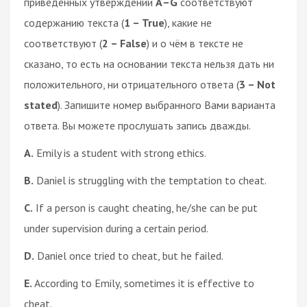
приведённых утверждений
А–G
соответствуют
содержанию текста (
1 – True
), какие не
соответствуют (
2 – False
) и о чём в тексте не
сказано, то есть на основании текста нельзя дать ни
положительного, ни отрицательного ответа (
3 – Not
stated
). Запишите номер выбранного Вами варианта
ответа. Вы можете прослушать запись дважды.
A.
Emily is a student with strong ethics.
B.
Daniel is struggling with the temptation to cheat.
C.
If a person is caught cheating, he/she can be put
under supervision during a certain period.
D.
Daniel once tried to cheat, but he failed.
E.
According to Emily, sometimes it is effective to
cheat.