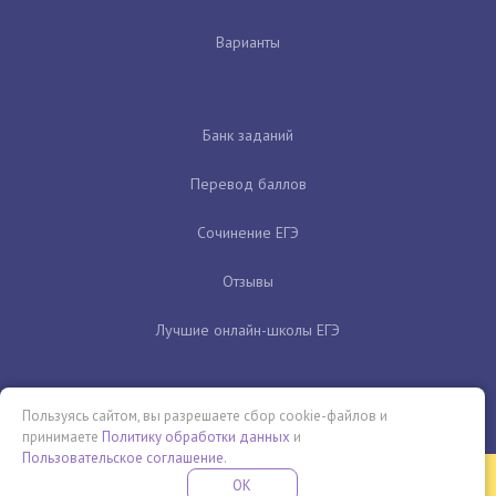
Варианты
Банк заданий
Перевод баллов
Сочинение ЕГЭ
Отзывы
Лучшие онлайн-школы ЕГЭ
Пользуясь сайтом, вы разрешаете сбор cookie-файлов и
принимаете
Политику обработки данных
и
Пользовательское соглашение
.
Бесплатная летняя школа
OK
ПОДРОБНЕЕ