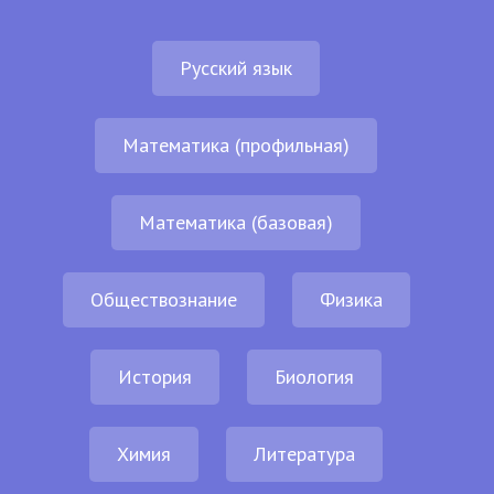
Русский язык
Математика (профильная)
Математика (базовая)
Обществознание
Физика
История
Биология
Химия
Литература