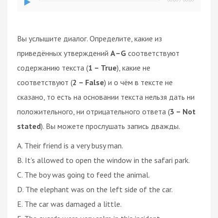
Вы услышите диалог. Определите, какие из
приведённых утверждений
А–G
соответствуют
содержанию текста (
1 – True
), какие не
соответствуют (
2 – False
) и о чём в тексте не
сказано, то есть на основании текста нельзя дать ни
положительного, ни отрицательного ответа (
3 – Not
stated
). Вы можете прослушать запись дважды.
A. Their friend is a very busy man.
B. It’s allowed to open the window in the safari park.
C. The boy was going to feed the animal.
D. The elephant was on the left side of the car.
E. The car was damaged a little.