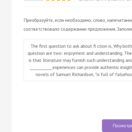
Преобразуйте, если необходимо, слово, напечатанн
соответствовало содержанию предложения. Заполни
The first question to ask about fi ction is, Why bot
question are two: enjoyment and understanding. The
is that literature may furnish such understanding and
___________experiences can provide authentic insights
novels of Samuel Richardson, "is full of falsehoo
Посмотр