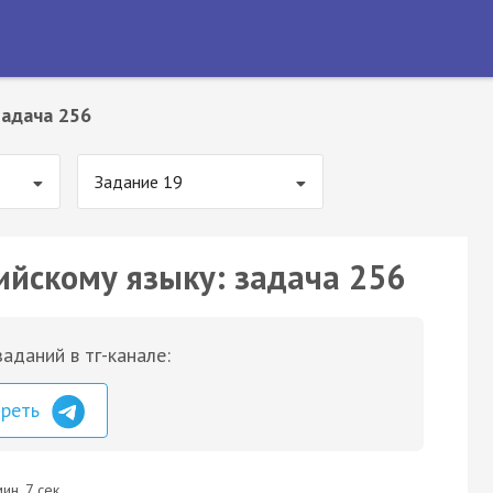
Задача 256
Задание 19
ийскому языку: задача 256
аданий в тг-канале:
треть
ин. 7 сек.