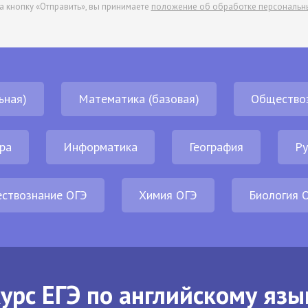
а кнопку «Отправить», вы принимаете
положение об обработке персональн
ьная)
Математика (базовая)
Общество
ра
Информатика
География
Ру
ствознание ОГЭ
Химия ОГЭ
Биология 
урс ЕГЭ по английскому язы