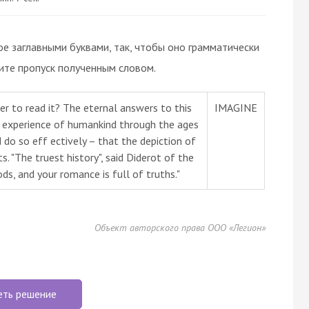
ое заглавными буквами, так, чтобы оно грамматически
те пропуск полученным словом.
her to read it? The eternal answers to this
IMAGINE
 experience of humankind through the ages
 do so eff ectively – that the depiction of
. "The truest history", said Diderot of the
ds, and your romance is full of truths."
Объект авторского права ООО «Легион»
еть решение