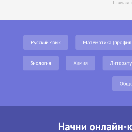
Нажимая н
Русский язык
Математика (профил
Биология
Химия
Литерату
Обще
Начни онлайн-к