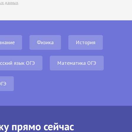
ых данных
.
знание
Физика
История
сский язык ОГЭ
Математика ОГЭ
ОГЭ
ку прямо сейчас