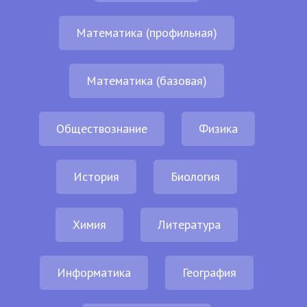
Математика (профильная)
Математика (базовая)
Обществознание
Физика
История
Биология
Химия
Литература
Информатика
География