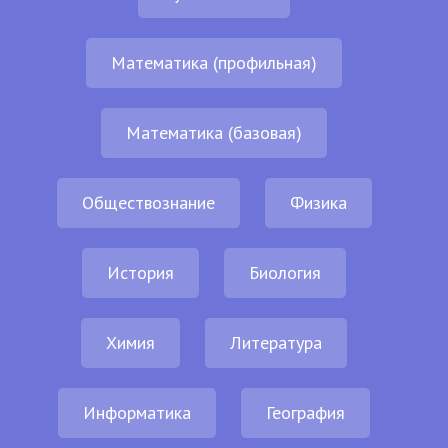
Математика (профильная)
Математика (базовая)
Обществознание
Физика
История
Биология
Химия
Литература
Информатика
География