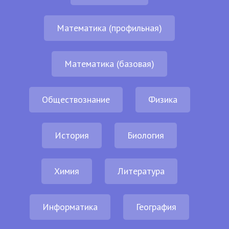
Математика (профильная)
Математика (базовая)
Обществознание
Физика
История
Биология
Химия
Литература
Информатика
География