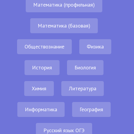
Математика (профильная)
Математика (базовая)
Обществознание
Физика
История
Биология
Химия
Литература
Информатика
География
Русский язык ОГЭ