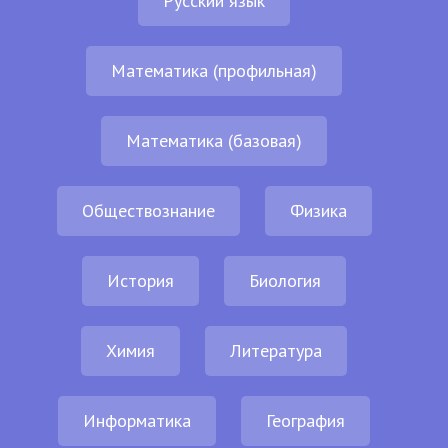
Русский язык
Математика (профильная)
Математика (базовая)
Обществознание
Физика
История
Биология
Химия
Литература
Информатика
География