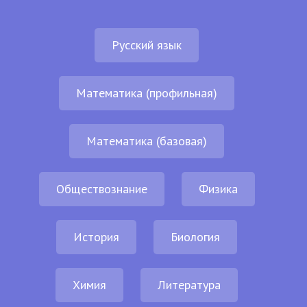
Русский язык
Математика (профильная)
Математика (базовая)
Обществознание
Физика
История
Биология
Химия
Литература